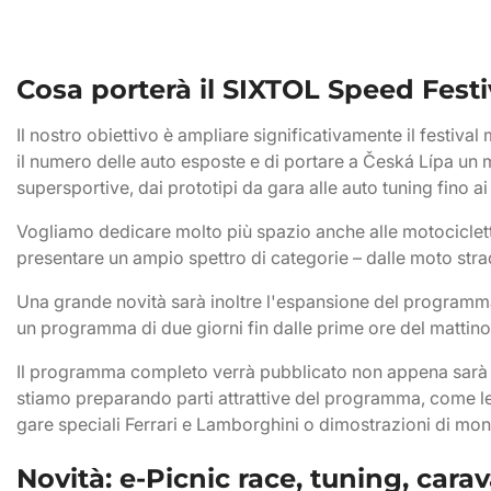
Cosa porterà il SIXTOL Speed Festi
Il nostro obiettivo è ampliare significativamente il festiv
il numero delle auto esposte e di portare a Česká Lípa un mi
supersportive, dai prototipi da gara alle auto tuning fino a
Vogliamo dedicare molto più spazio anche alle motociclette
presentare un ampio spettro di categorie – dalle moto strada
Una grande novità sarà inoltre l'espansione del programma 
un programma di due giorni fin dalle prime ore del mattino, 
Il programma completo verrà pubblicato non appena sarà 
stiamo preparando parti attrattive del programma, come le 
gare speciali Ferrari e Lamborghini o dimostrazioni di mo
Novità: e-Picnic race, tuning, car