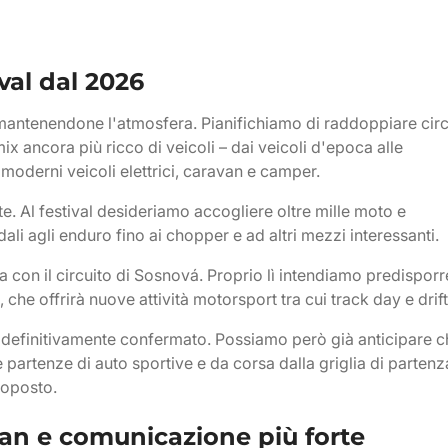
val dal 2026
al mantenendone l'atmosfera. Pianifichiamo di raddoppiare cir
x ancora più ricco di veicoli – dai veicoli d'epoca alle
i moderni veicoli elettrici, caravan e camper.
. Al festival desideriamo accogliere oltre mille moto e
li agli enduro fino ai chopper e ad altri mezzi interessanti.
con il circuito di Sosnová. Proprio lì intendiamo predisporr
che offrirà nuove attività motorsport tra cui track day e drift
definitivamente confermato. Possiamo però già anticipare c
partenze di auto sportive e da corsa dalla griglia di partenz
noposto.
avan e comunicazione più forte