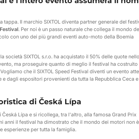
val e l'intero evento assumerà il no
 tappa. Il marchio SIXTOL diventa partner generale del festi
Festival
. Per noi è un passo naturale che collega il mondo de
veicolo con uno dei più grandi eventi auto-moto della Boemia
lla società SIXTOL s.r.o. ha acquistato il 50% delle quote nell
vento, ma proseguire quanto di meglio il festival ha costruito
 Vogliamo che il SIXTOL Speed Festival diventi un evento att
e e dagli espositori provenienti da tutta la Repubblica Ceca e
oristica di Česká Lípa
Česká Lípa e si ricollega, tra l'altro, alla famosa Grand Prix
timi anni il festival ha dimostrato che il mondo dei motori non è
e esperienze per tutta la famiglia.