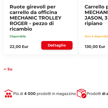
Ruote girevoli per
Carrello 
carrello da officina
MECHANI
MECHANIC TROLLEY
JASON, 3 
ROGER - pezzo di
ripiano
ricambio
Disponibile
Non è disponibi
Dettaglio
22,00 Eur
130,00 Eur
Su
Più di
4 000
prodotti in magazzino
Prodotti
di 