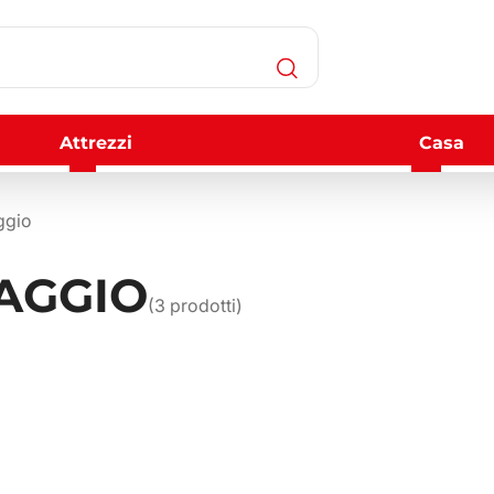
Attrezzi
Casa
ggio
AGGIO
(
3
prodotti)