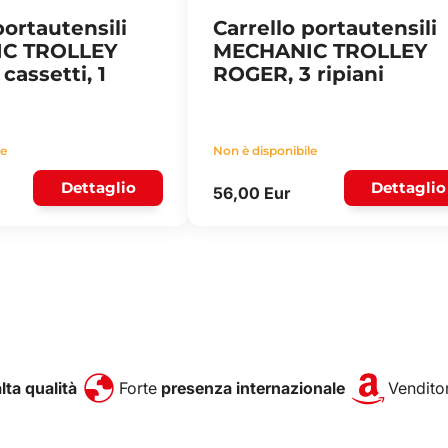
portautensili
Carrello portautensili
C TROLLEY
MECHANIC TROLLEY
cassetti, 1
ROGER, 3 ripiani
le
Non è disponibile
Dettaglio
Dettaglio
56,00 Eur
alta qualità
Forte
presenza internazionale
Venditor