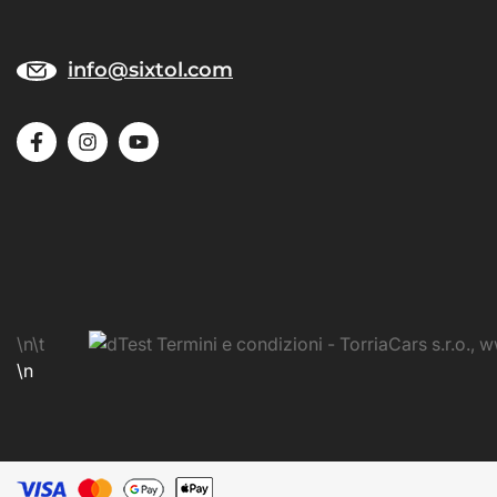
info@sixtol.com
\n\t
\n