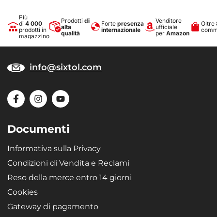
Più
Prodotti
di
Venditore
di
4 000
Forte
presenza
Oltre
alta
ufficiale
prodotti in
internazionale
comme
qualità
per
Amazon
magazzino
info@sixtol.com
Documenti
Informativa sulla Privacy
Condizioni di Vendita e Reclami
Reso della merce entro 14 giorni
Cookies
Gateway di pagamento