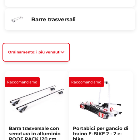
Barre trasversali
Ordinamento: i più venduti
Raccomandiamo
Raccomandiamo
Barra trasversale con
Portabici per gancio di
serratura in alluminio
traino E-BIKE 2 - 2 e-
ROOF RACK 120 cm,
bike