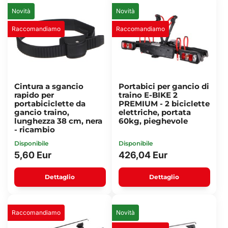
Novità
Novità
Raccomandiamo
Raccomandiamo
Cintura a sgancio
Portabici per gancio di
rapido per
traino E-BIKE 2
portabiciclette da
PREMIUM - 2 biciclette
gancio traino,
elettriche, portata
lunghezza 38 cm, nera
60kg, pieghevole
- ricambio
Disponibile
Disponibile
5,60 Eur
426,04 Eur
Dettaglio
Dettaglio
Raccomandiamo
Novità