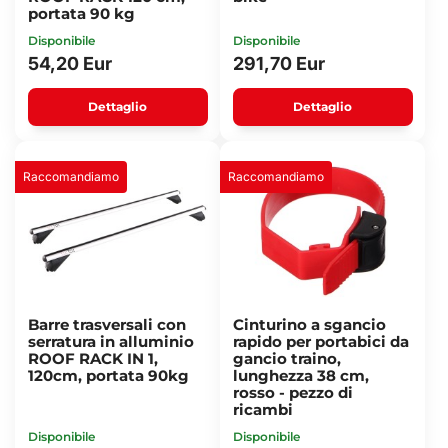
portata 90 kg
Disponibile
Disponibile
54,20 Eur
291,70 Eur
Dettaglio
Dettaglio
Raccomandiamo
Raccomandiamo
Barre trasversali con
Cinturino a sgancio
serratura in alluminio
rapido per portabici da
ROOF RACK IN 1,
gancio traino,
120cm, portata 90kg
lunghezza 38 cm,
rosso - pezzo di
ricambi
Disponibile
Disponibile