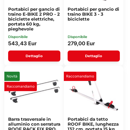
Portabici per gancio di
Portabici per gancio di
traino E-BIKE 2 PRO - 2
traino BIKE 3 - 3
biciclette elettriche,
biciclette
portata 60 kg,
pieghevole
Disponibile
Disponibile
543,43 Eur
279,00 Eur
Dettaglio
Dettaglio
Novità
Raccomandiamo
Raccomandiamo
Barra trasversale in
Portabici da tetto
alluminio con serratura
ROOF BIKE, lunghezza
ROOF RACK FIX PRO,
132 cm, portata 15 kg