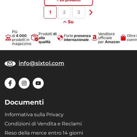
1
2
3
Su
Più
Prodotti
di
Venditore
di
4 000
Forte
presenza
Oltre
alta
ufficiale
prodotti in
internazionale
comme
qualità
per
Amazon
magazzino
info@sixtol.com
Documenti
Informativa sulla Privacy
Condizioni di Vendita e Reclami
Reso della merce entro 14 giorni