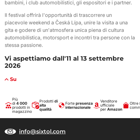
bambini, i club automobilistici, gli espositori e i partner.
Il festival offrirà l'opportunità di trascorrere un
piacevole weekend a Česká Lípa, unire la visita a una
gita e godere di un'atmosfera unica piena di cultura
automobilistica, motorsport e incontri tra persone con la
stessa passione.
Vi aspettiamo dall'11 al 13 settembre
2026
Su
Più
Prodotti
di
Venditore
di
4 000
Forte
presenza
Oltre
alta
ufficiale
prodotti in
internazionale
comme
qualità
per
Amazon
magazzino
info@sixtol.com