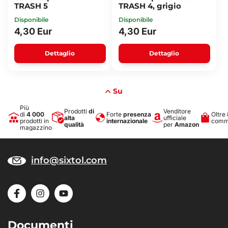
TRASH 5
TRASH 4, grigio
Disponibile
Disponibile
4,30 Eur
4,30 Eur
Dettaglio
Dettaglio
Su
Più
Prodotti
di
Venditore
di
4 000
Forte
presenza
Oltre
alta
ufficiale
prodotti in
internazionale
comme
qualità
per
Amazon
magazzino
info@sixtol.com
Documenti