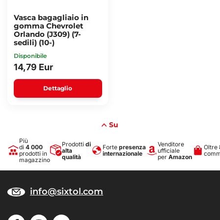
Vasca bagagliaio in
gomma Chevrolet
Orlando (J309) (7-
sedili) (10-)
Disponibile
14,79 Eur
Dettaglio
Su
Più
Prodotti
di
Venditore
di
4 000
Forte
presenza
Oltre
alta
ufficiale
prodotti in
internazionale
comme
qualità
per
Amazon
magazzino
info@sixtol.com