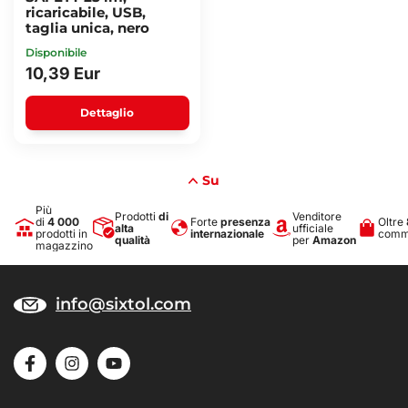
ricaricabile, USB,
taglia unica, nero
Disponibile
10,39 Eur
Dettaglio
Su
Più
Prodotti
di
Venditore
di
4 000
Forte
presenza
Oltre
alta
ufficiale
prodotti in
internazionale
comme
qualità
per
Amazon
magazzino
info@sixtol.com