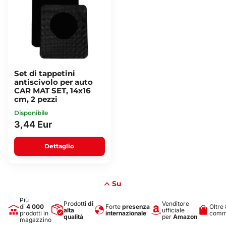
Set di tappetini
antiscivolo per auto
CAR MAT SET, 14x16
cm, 2 pezzi
Disponibile
3,44 Eur
Dettaglio
Su
Più
Prodotti
di
Venditore
di
4 000
Forte
presenza
Oltre
alta
ufficiale
prodotti in
internazionale
comme
qualità
per
Amazon
magazzino