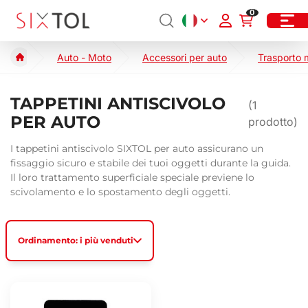
0
Auto - Moto
Accessori per auto
Trasporto 
TAPPETINI ANTISCIVOLO
(
1
PER AUTO
prodotto)
I tappetini antiscivolo SIXTOL per auto assicurano un
fissaggio sicuro e stabile dei tuoi oggetti durante la guida.
Il loro trattamento superficiale speciale previene lo
scivolamento e lo spostamento degli oggetti.
Ordinamento: i più venduti