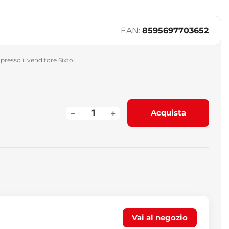
EAN:
8595697703652
presso il venditore Sixtol
–
+
Acquista
Vai al negozio