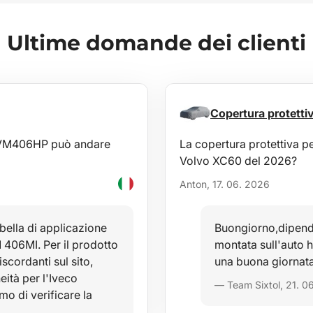
Ultime domande dei clienti
Copertura protet
a AVM406HP può andare
La copertura protettiva 
Volvo XC60 del 2026?
Anton, 17. 06. 2026
bella di applicazione
Buongiorno,dipende
 406MI. Per il prodotto
montata sull'auto
ordanti sul sito,
una buona giornata
ità per l'Iveco
— Team Sixtol, 21. 0
mo di verificare la
…