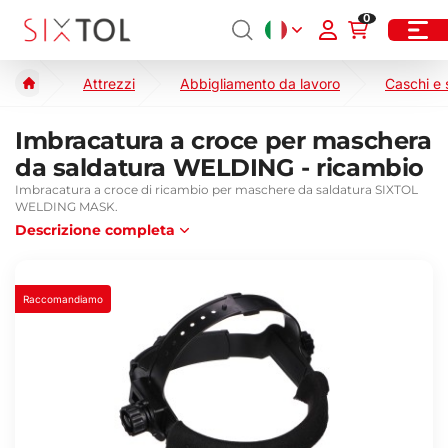
0
Attrezzi
Abbigliamento da lavoro
Caschi e 
Imbracatura a croce per maschera
da saldatura WELDING - ricambio
Imbracatura a croce di ricambio per maschere da saldatura SIXTOL
WELDING MASK.
Descrizione completa
Raccomandiamo