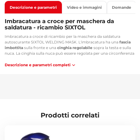
Descrizione e parametri
Video e immagini
Domande
Imbracatura a croce per maschera da
saldatura - ricambio SIXTOL
Imbracatura a croce di ricambio per la maschera da saldatura
autoscurante SIXTOL WELDING MASK. L'imbracatura ha una
fascia
imbottita
sulla fronte e una
cinghia regolabile
sopra la testa e sulla
nuca. La cinghia sulla nuca può essere regolata per una circonferenza
della testa da 50 a 60,5 cm.
Descrizione e parametri completi
Utilizzo:
SX3043 - Svářecí kukla samostmívací WELDING MASK 1, černá
SX3044 - Svářecí kukla samostmívací WELDING MASK 2, červená
SX3045 - Svářecí kukla samostmívací WELDING MASK 3, modrá
Contenuto della confezione:
1x Imbracatura a croce di ricambio per maschera da saldatura
Prodotti correlati
Parametri tecnici:
Dimensioni dell'imbracatura: 14 x 21,5 x 24 cm
Per circonferenza della testa: 50 a 60,5 cm