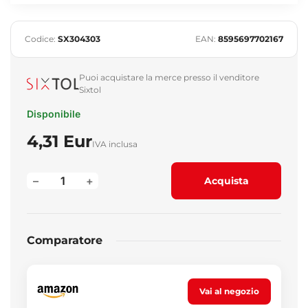
Codice:
SX304303
EAN:
8595697702167
Puoi acquistare la merce presso il venditore
Sixtol
Disponibile
4,31 Eur
IVA inclusa
–
+
Acquista
Comparatore
Vai al negozio