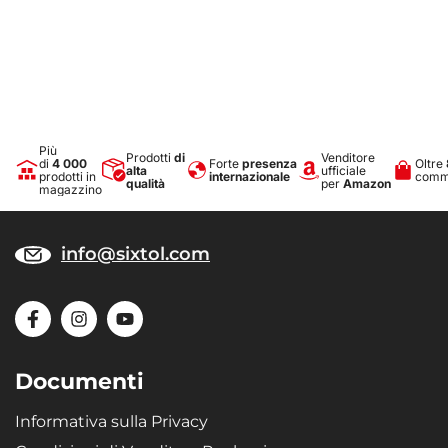
Più
Prodotti
di
Venditore
di
4 000
Forte
presenza
Oltre
alta
ufficiale
prodotti in
internazionale
comme
qualità
per
Amazon
magazzino
info@sixtol.com
Documenti
Informativa sulla Privacy