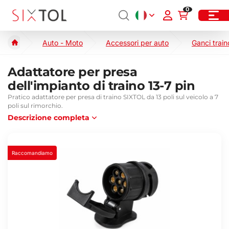
0
Auto - Moto
Accessori per auto
Ganci train
Adattatore per presa
dell'impianto di traino 13-7 pin
Pratico adattatore per presa di traino SIXTOL da 13 poli sul veicolo a 7
poli sul rimorchio.
Descrizione completa
Raccomandiamo