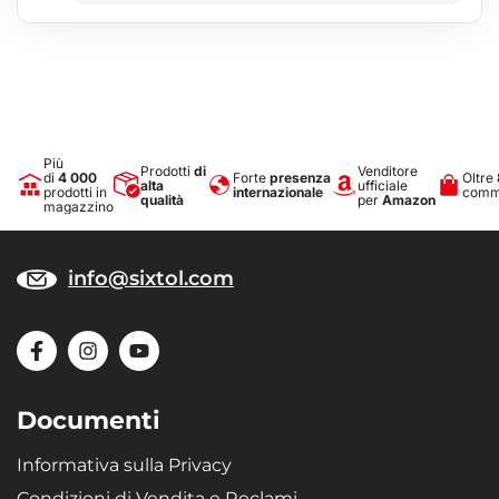
Più
Prodotti
di
Venditore
di
4 000
Forte
presenza
Oltre
alta
ufficiale
prodotti in
internazionale
comme
qualità
per
Amazon
magazzino
info@sixtol.com
Documenti
Informativa sulla Privacy
Condizioni di Vendita e Reclami