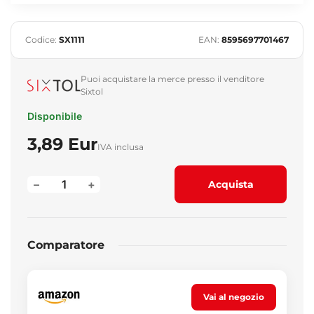
Codice:
SX1111
EAN:
8595697701467
Puoi acquistare la merce presso il venditore
Sixtol
Disponibile
3,89 Eur
IVA inclusa
–
+
Acquista
Comparatore
Vai al negozio