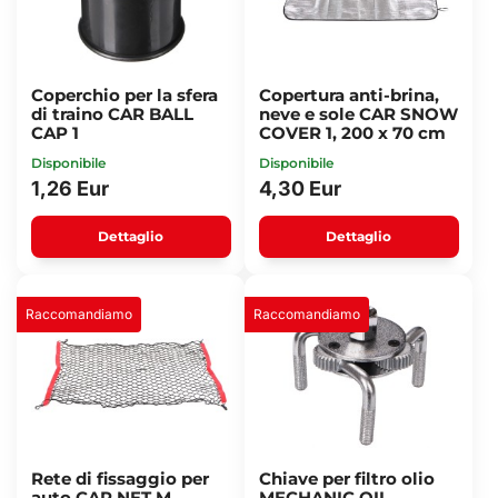
Coperchio per la sfera
Copertura anti-brina,
di traino CAR BALL
neve e sole CAR SNOW
CAP 1
COVER 1, 200 x 70 cm
Disponibile
Disponibile
1,26 Eur
4,30 Eur
Dettaglio
Dettaglio
Raccomandiamo
Raccomandiamo
Rete di fissaggio per
Chiave per filtro olio
auto CAR NET M,
MECHANIC OIL