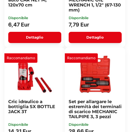
120x70 cm
WRENCH 1, 1/2" (67-130
mm)
Disponibile
Disponibile
6,47 Eur
7,79 Eur
Dettaglio
Dettaglio
Raccomandiamo
Raccomandiamo
Cric idraulico a
Set per allargare le
bottiglia SX BOTTLE
estremità dei terminali
JACK 3T
di scarico MECHANIC
TAILPIPE 3, 3 pezzi
Disponibile
Disponibile
14,31 Eur
28,66 Eur