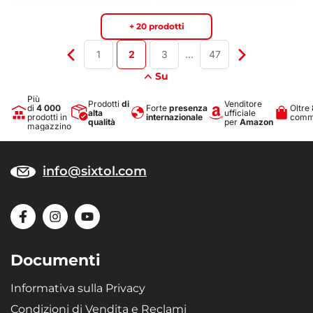
+ 20 prodotti
1
2
3
…
47
Su
Più
Prodotti
di
Venditore
di
4 000
Forte
presenza
Oltre
alta
ufficiale
prodotti in
internazionale
comme
qualità
per
Amazon
magazzino
info@sixtol.com
Documenti
Informativa sulla Privacy
Condizioni di Vendita e Reclami