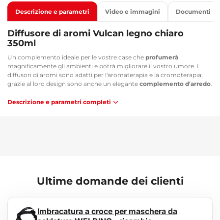
Descrizione e parametri
Video e immagini
Documenti
Diffusore di aromi Vulcan legno chiaro
350ml
Un complemento ideale per le vostre case che
profumerà
magnificamente gli ambienti e potrà migliorare il vostro umore. I
diffusori di aromi sono adatti per l'aromaterapia e la cromoterapia;
grazie al loro design sono anche un elegante
complemento d'arredo
.
Questo apparecchio trasforma l'acqua in un fine
vapore acqueo
. Se
aggiungete poche gocce di
olio essenziale
all'acqua, il diffusore
Descrizione e parametri completi
elettrico, tramite
ultrasuoni
, le scompone in piccole microparticelle
che profumeranno il vostro appartamento. Il diffusore aroma
neutralizza anche gli odori sgradevoli
, ad es. di fumo di sigaretta o
di animali domestici.
Vantaggi principali:
Profuma magnificamente l'ambiente
Elegante complemento d'arredo
Ultime domande dei clienti
Trasforma l'acqua in vapore acqueo tramite ultrasuoni, senza
combustione
Adatto per aromaterapia e cromoterapia
Imbracatura a croce per maschera da
Elimina l'odore di sigaretta