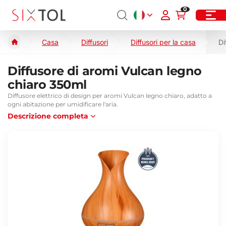
0
Casa
Diffusori
Diffusori per la casa
Di
Diffusore di aromi Vulcan legno
chiaro 350ml
Diffusore elettrico di design per aromi Vulcan legno chiaro, adatto a
ogni abitazione per umidificare l'aria.
Descrizione completa