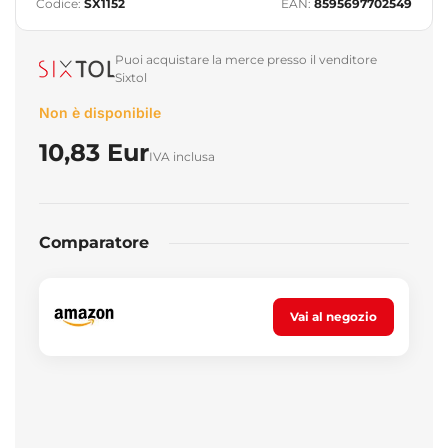
Codice:
SX1152
EAN:
8595697702549
Puoi acquistare la merce presso il venditore
Sixtol
Non è disponibile
10,83 Eur
IVA inclusa
Comparatore
Vai al negozio