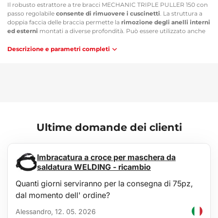
Il robusto estrattore a tre bracci MECHANIC TRIPLE PULLER 150 con
passo regolabile
consente di rimuovere i cuscinetti
. La struttura a
doppia faccia delle braccia permette la
rimozione degli anelli interni
ed esterni
montati a diverse profondità. Può essere utilizzato anche
per l'estrazione di dischi freno, ingranaggi o rotori. La solida
costruzione garantisce una lunga durata.
Descrizione e parametri completi
Vantaggi principali:
Facile da usare
Per cuscinetti esterni e interni
Uso:
Rimozione dei cuscinetti
Ultime domande dei clienti
Estrazione dischi freno
Estrazione ingranaggi
Estrazione rotori
Imbracatura a croce per maschera da
Contenuto della confezione:
saldatura WELDING - ricambio
1x Estrattore
Quanti giorni serviranno per la consegna di 75pz,
Parametri tecnici
dal momento dell' ordine?
Dimensioni confezione: 20 x 9 x 4,5 cm
Alessandro, 12. 05. 2026
Campo operativo: 150mm