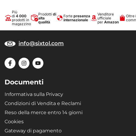
Più
Prodotti
di
Venditore
di
4 000
Forte
presenza
Oltre
alta
ufficiale
prodotti in
internazionale
comme
qualità
per
Amazon
magazzino
info@sixtol.com
Documenti
Informativa sulla Privacy
Condizioni di Vendita e Reclami
Reso della merce entro 14 giorni
Cookies
Gateway di pagamento