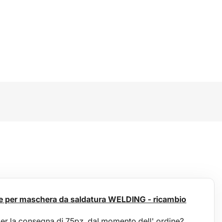
ce per maschera da saldatura WELDING - ricambio
per la consegna di 75pz, dal momento dell' ordine?