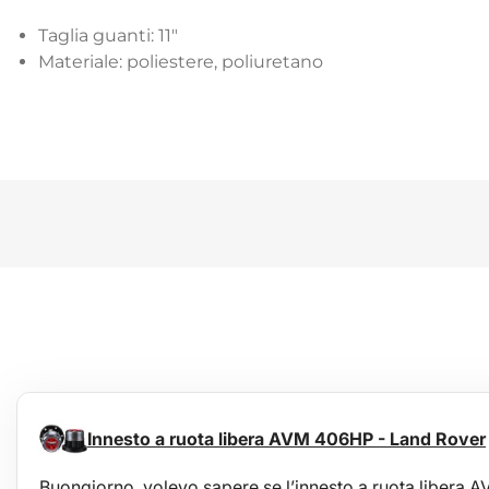
Taglia guanti: 11"
Materiale: poliestere, poliuretano
Innesto a ruota libera AVM 406HP - Land Rover
Buongiorno, volevo sapere se l’innesto a ruota liber