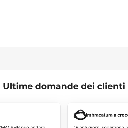
Ultime domande dei clienti
Imbracatura a cro
a AVM406HP può andare
Quanti giorni serviranno 