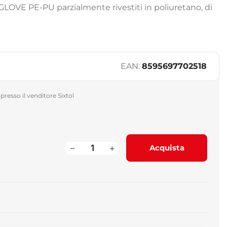
 GLOVE PE-PU parzialmente rivestiti in poliuretano, di
EAN:
8595697702518
presso il venditore Sixtol
–
+
Acquista