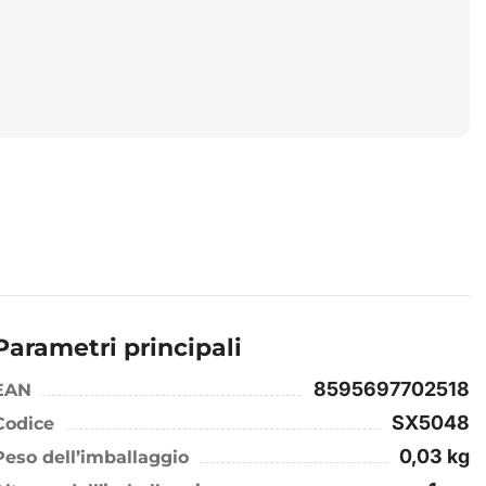
Parametri principali
8595697702518
EAN
SX5048
Codice
0,03 kg
Peso dell’imballaggio