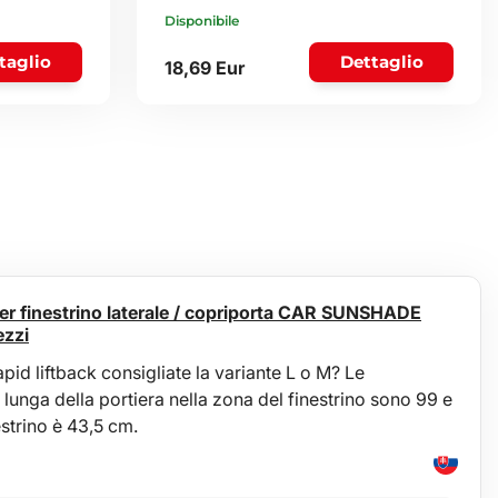
Disponibile
taglio
Dettaglio
18,69 Eur
er finestrino laterale / copriporta CAR SUNSHADE
ezzi
id liftback consigliate la variante L o M? Le
 lunga della portiera nella zona del finestrino sono 99 e
strino è 43,5 cm.