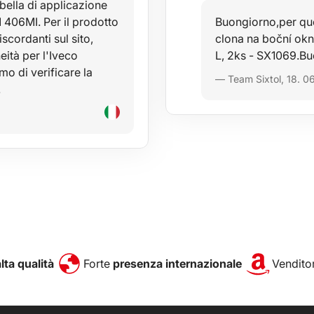
bella di applicazione
 406MI. Per il prodotto
Buongiorno,per que
ordanti sul sito,
clona na boční ok
ità per l'Iveco
L, 2ks - SX1069.Bu
mo di verificare la
— Team Sixtol, 18. 0
…
alta qualità
Forte
presenza internazionale
Venditor