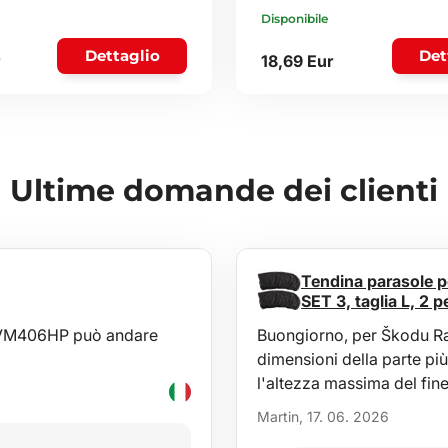
Disponibile
Dettaglio
Det
18,69 Eur
Ultime domande dei clienti
Tendina parasole p
SET 3, taglia L, 2 p
a AVM406HP può andare
Buongiorno, per Škodu Rap
dimensioni della parte più
l'altezza massima del fine
Martin, 17. 06. 2026