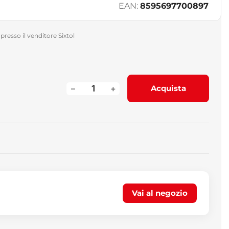
EAN:
8595697700897
presso il venditore Sixtol
–
+
Acquista
Vai al negozio