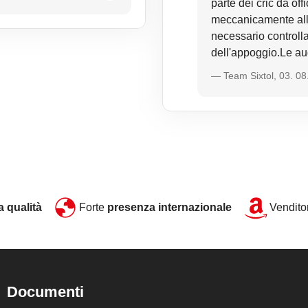
parte dei cric da off
meccanicamente alla 
necessario controllar
dell'appoggio.Le au
— Team Sixtol, 03. 08
ta qualità
Forte
presenza internazionale
Venditor
Documenti