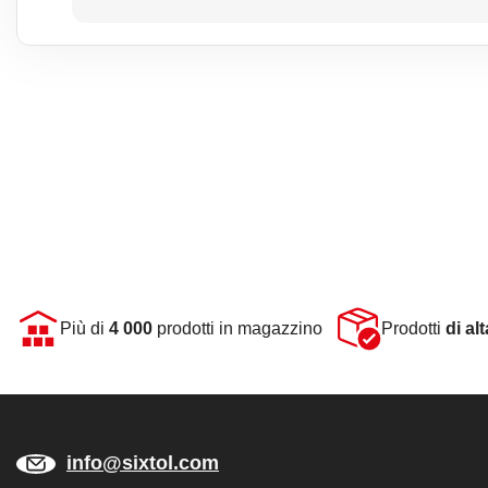
Più di
4 000
prodotti in magazzino
Prodotti
di al
info@sixtol.com