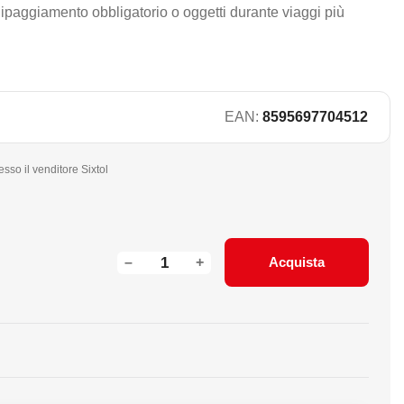
uipaggiamento obbligatorio o oggetti durante viaggi più
EAN:
8595697704512
sso il venditore Sixtol
–
+
Acquista