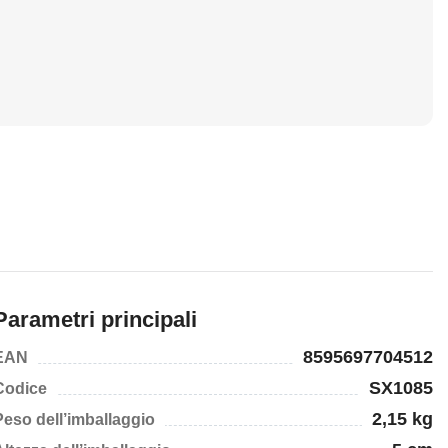
Parametri principali
8595697704512
EAN
SX1085
Codice
2,15 kg
Peso dell’imballaggio