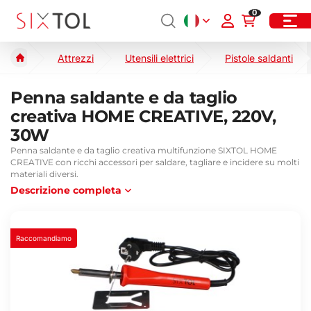
0
Attrezzi
Utensili elettrici
Pistole saldanti
Penna saldante e da taglio
creativa HOME CREATIVE, 220V,
30W
Penna saldante e da taglio creativa multifunzione SIXTOL HOME
CREATIVE con ricchi accessori per saldare, tagliare e incidere su molti
materiali diversi.
Descrizione completa
Raccomandiamo