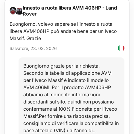
Durante l'uso la punta si riscalda a temperature elevate, quindi
Innesto a ruota libera AVM 406HP - Land
per sostituirla è consigliabile usare pinze a lunga presa per
Rover
evitare ustioni e non dover aspettare il raffreddamento.
Riponete la punta calda su un vassoio o una ciotola di metallo.
Buongiorno, volevo sapere se l’innesto a ruota
Vantaggi principali:
libera AVM406HP può andare bene per un Iveco
Massif. Grazie
Ricchi accessori
Uso versatile
Salvatore, 23. 03. 2026
Pratica scatola di plastica
Sostituzione semplice della punta
Forma ergonomica della penna
Cavo di alimentazione lungo
Buongiorno,grazie per la richiesta.
Secondo la tabella di applicazione AVM
Utilizzo:
per l'Iveco Massif è indicato il modello
saldatura
AVM 406MI. Per il prodotto AVM406HP
taglio
pirogravia/incisione
abbiamo al momento informazioni
timbriatura
discordanti sul sito, quindi non possiamo
Contenuto della confezione:
confermarne al 100% l'idoneità per l'Iveco
Massif.Per fornire una risposta precisa,
1x penna saldante e da taglio
10x punte per pirografia
consigliamo di verificare la compatibilità in
9x timbri per pirografia
base al telaio (VIN) / all'anno di…
1x lama