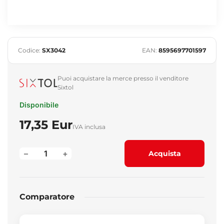
Codice:
SX3042
EAN:
8595697701597
Puoi acquistare la merce presso il venditore
Sixtol
Disponibile
17,35 Eur
IVA inclusa
–
+
Acquista
Comparatore