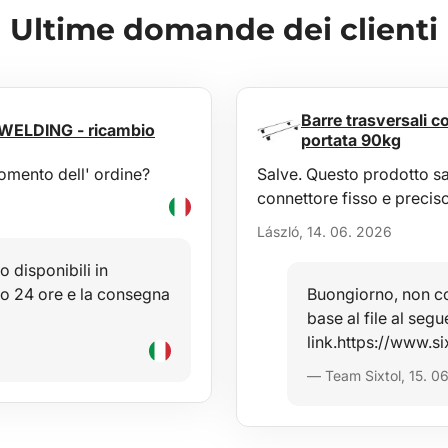
Ultime domande dei clienti
Barre trasversali 
 WELDING - ricambio
portata 90kg
momento dell' ordine?
Salve. Questo prodotto sa
connettore fisso e precis
László, 14. 06. 2026
o disponibili in
ro 24 ore e la consegna
Buongiorno, non con
base al file al segu
link.https://www.s
— Team Sixtol, 15. 0