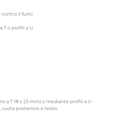
 contro il furto
 T o profili a U
vite a T 18 x 23 mm) o mediante profili a U
, ruota posteriore e telaio