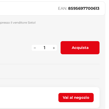
EAN:
8595697700613
presso il venditore Sixtol
–
+
Acquista
Vai al negozio