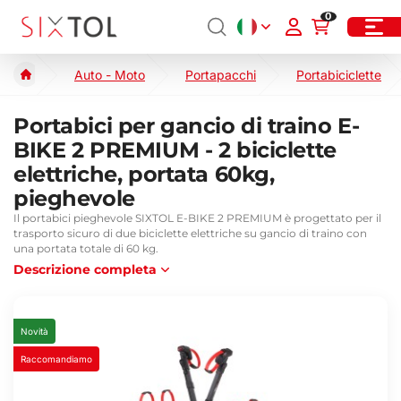
0
Auto - Moto
Portapacchi
Portabiciclette
Portabici per gancio di traino E-
BIKE 2 PREMIUM - 2 biciclette
elettriche, portata 60kg,
pieghevole
Il portabici pieghevole SIXTOL E-BIKE 2 PREMIUM è progettato per il
trasporto sicuro di due biciclette elettriche su gancio di traino con
una portata totale di 60 kg.
Descrizione completa
Novità
Raccomandiamo