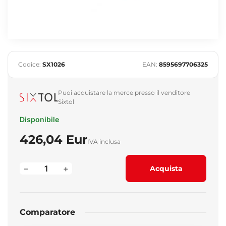
Codice:
SX1026
EAN:
8595697706325
Puoi acquistare la merce presso il venditore
Sixtol
Disponibile
426,04 Eur
IVA inclusa
–
+
Acquista
Comparatore