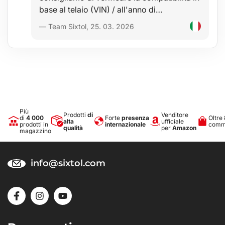
base al telaio (VIN) / all'anno di…
— Team Sixtol, 25. 03. 2026
Più
Prodotti
di
Venditore
di
4 000
Forte
presenza
Oltre
alta
ufficiale
prodotti in
internazionale
comme
qualità
per
Amazon
magazzino
info@sixtol.com