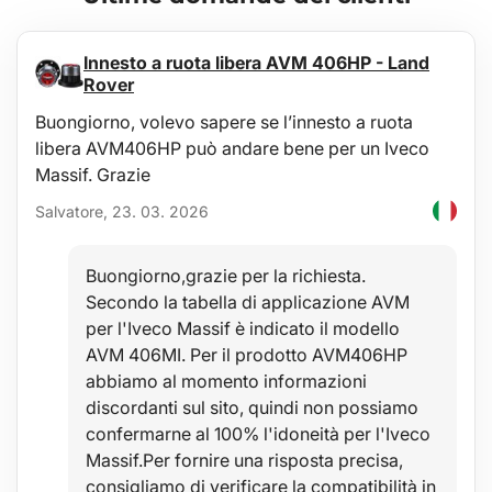
Braccio per fissaggio telaio: 45 – 74 cm
Dimensioni portabici aperto: 131,5 × 70 × 63,5 cm
Dimensioni portabici chiuso: 34,2 × 70 × 67 cm
Innesto a ruota libera AVM 406HP - Land
Materiale del telaio del portabici: acciaio, plastica ABS rinforzata
Rover
Materiale delle slitte del portabici: plastica ABS rinforzata
Luci del portabici collegate a una presa tipo E4 a 13 poli
Buongiorno, volevo sapere se l’innesto a ruota
Portatarga:
libera AVM406HP può andare bene per un Iveco
Dimensione massima della targa: 52 × 12 cm
Dimensione totale: 60 × 19 × 6,5 cm
Massif. Grazie
Dimensioni confezione: 76 × 36,5 × 73,5 cm
Peso: 26,7 kg
Salvatore, 23. 03. 2026
Certificazione: ISO/DIS 15263-4:2006; EK5/AK6 12-02:2012
Buongiorno,grazie per la richiesta.
Secondo la tabella di applicazione AVM
per l'Iveco Massif è indicato il modello
AVM 406MI. Per il prodotto AVM406HP
abbiamo al momento informazioni
discordanti sul sito, quindi non possiamo
confermarne al 100% l'idoneità per l'Iveco
Massif.Per fornire una risposta precisa,
consigliamo di verificare la compatibilità in