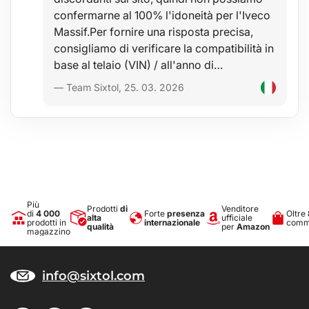
confermarne al 100% l'idoneità per l'Iveco
Massif.Per fornire una risposta precisa,
consigliamo di verificare la compatibilità in
base al telaio (VIN) / all'anno di…
— Team Sixtol, 25. 03. 2026
Più
Prodotti
di
Venditore
di
4 000
Forte
presenza
Oltre
alta
ufficiale
prodotti in
internazionale
comme
qualità
per
Amazon
magazzino
info@sixtol.com