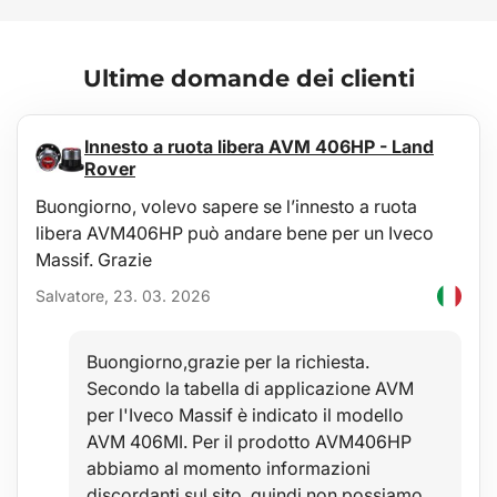
Vantaggi principali:
Protezione efficace per la sicurezza durante la guida
Ultime domande dei clienti
Materiale resistente
Facile da fissare tra i sedili
Innesto a ruota libera AVM 406HP - Land
Parametri tecnici:
Rover
Dimensioni: 70 x 47 cm
Materiale: 80 % tessuto Oxford + 20 % rete in nylon
Buongiorno, volevo sapere se l’innesto a ruota
Colore: nero
libera AVM406HP può andare bene per un Iveco
Massif. Grazie
Salvatore, 23. 03. 2026
Buongiorno,grazie per la richiesta.
Secondo la tabella di applicazione AVM
per l'Iveco Massif è indicato il modello
AVM 406MI. Per il prodotto AVM406HP
abbiamo al momento informazioni
discordanti sul sito, quindi non possiamo