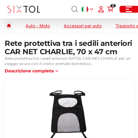
0
Auto - Moto
Accessori per auto
Trasporto a
Rete protettiva tra i sedili anteriori
CAR NET CHARLIE, 70 x 47 cm
Rete protettiva tra i sedili anteriori SIXTOL CAR NET CHARLIE per un
viaggio sicuro con il vostro animale domestico.
Descrizione completa