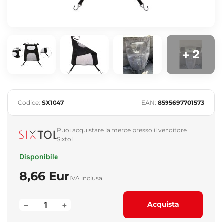
+ 2
Codice:
SX1047
EAN:
8595697701573
Puoi acquistare la merce presso il venditore
Sixtol
Disponibile
8,66 Eur
IVA inclusa
–
+
Acquista