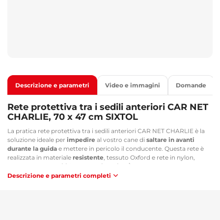
Descrizione e parametri
Video e immagini
Domande
Rete protettiva tra i sedili anteriori CAR NET
CHARLIE, 70 x 47 cm SIXTOL
La pratica rete protettiva tra i sedili anteriori CAR NET CHARLIE è la
soluzione ideale per
impedire
al vostro cane di
saltare in avanti
durante la guida
e mettere in pericolo il conducente. Questa rete è
realizzata in materiale
resistente
, tessuto Oxford e rete in nylon,
garantendo
durabilità
e lunga
vita utile
. È trasparente e ariosa, così il
vostro cane mantiene la vista sulla strada e su di voi. La rete può
Descrizione e parametri completi
essere
facilmente fissata ai poggiatesta
con fibbie robuste e con
cinghie elastiche alla parte inferiore dei sedili. Con la rete protettiva
CAR NET CHARLIE potete stare tranquilli che il vostro cane rimanga
sui sedili posteriori e non vi disturbi né vi metta in pericolo durante la
guida.