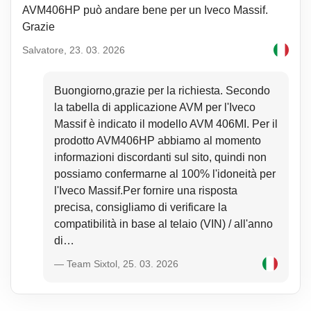
1x chiave regolabile 150 mm
AVM406HP può andare bene per un Iveco Massif.
1x pinza multipla 230 mm
1x tronchese laterale 150 mm
Grazie
1x guanto da lavoro
Salvatore, 23. 03. 2026
112x fascette stringicavo
2. vassoio
Buongiorno,grazie per la richiesta. Secondo
15x bussole 1/4\" (4-4,5-5-5,5-6-6,5-7-7,5-8-9-10-11-12-13-14 mm)
14x bussole 1/2\" (8-9-10-11-12-13-14-15-16-17-18-19-20-30 mm)
la tabella di applicazione AVM per l'Iveco
1x giunto universale 1/4\"
Massif è indicato il modello AVM 406MI. Per il
1x giunto universale 1/2\"
prodotto AVM406HP abbiamo al momento
2x prolunga 1/4\"
1x prolunga 1/2\"
informazioni discordanti sul sito, quindi non
1x attacco flessibile per bussole
possiamo confermarne al 100% l'idoneità per
1x maniglia a T scorrevole 1/4\"
l'Iveco Massif.Per fornire una risposta
1x maniglia a T scorrevole 1/2\"
2x chiave per candele 16 e 21 mm
precisa, consigliamo di verificare la
1x impugnatura avvitabile 1/4\"
compatibilità in base al telaio (VIN) / all'anno
1x cricchetto 1/2\"
di…
1x cricchetto 1/4\"
3. vassoio
— Team Sixtol, 25. 03. 2026
11x cacciaviti (SL6x100 mm, PH3x150 mm, PH2x100 mm, PH1x75mm,
SL5x75 mm, SL4x100 mm, SL3x75 mm, PH1x100 mm, PH0x75 mm,
SL6x38 mm, PH2x38 mm)