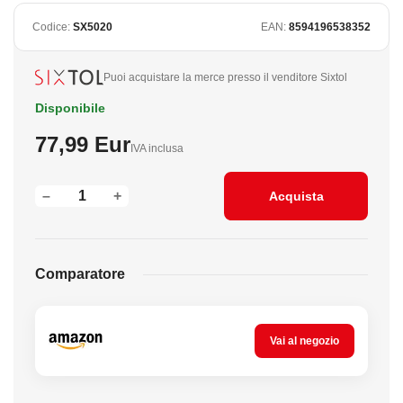
Codice:
SX5020
EAN:
8594196538352
Puoi acquistare la merce presso il venditore Sixtol
Disponibile
77,99 Eur
IVA inclusa
–
+
Acquista
Comparatore
Vai al negozio