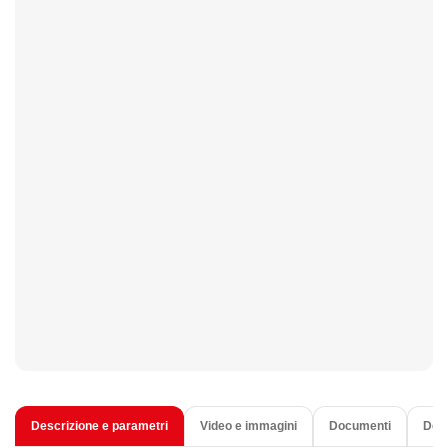
Descrizione e parametri
Video e immagini
Documenti
Dom