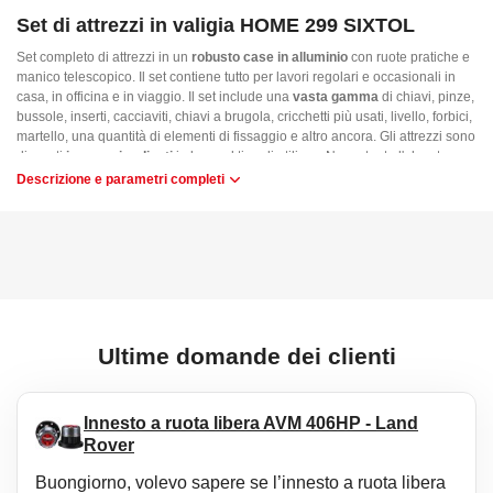
Set di attrezzi in valigia HOME 299 SIXTOL
Set completo di attrezzi in un
robusto case in alluminio
con ruote pratiche e
manico telescopico. Il set contiene tutto per lavori regolari e occasionali in
casa, in officina e in viaggio. Il set include una
vasta gamma
di chiavi, pinze,
bussole, inserti, cacciaviti, chiavi a brugola, cricchetti più usati, livello, forbici,
martello, una quantità di elementi di fissaggio e altro ancora. Gli attrezzi sono
disposti
in vassoi ordinati
in base al tipo di utilizzo. Nonostante l'elevato
numero di pezzi, la valigia è
facile da manovrare
grazie alle ruote pratiche e
Descrizione e parametri completi
al manico telescopico.
Vantaggi principali:
Attrezzi riposti in una robusta valigia in alluminio
Il set contiene una gamma completa di attrezzi
Gli attrezzi sono organizzati in quattro vassoi ordinati
La valigia dispone di ruote e manico telescopico per una facile
movimentazione
Ultime domande dei clienti
Contenuto del set:
1. vassoio
Innesto a ruota libera AVM 406HP - Land
9x chiavi combinate senza cricchetto (8, 9, 10, 11, 12, 13, 14, 15, 17 mm)
Rover
1x pinza lunga 150 mm
1x pinza universale 150 mm
Buongiorno, volevo sapere se l’innesto a ruota libera