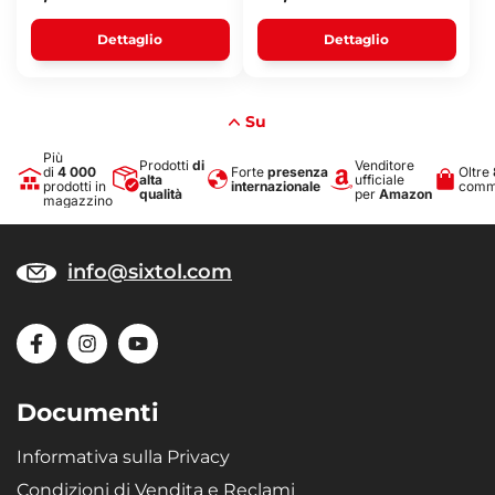
Dettaglio
Dettaglio
Su
Più
Prodotti
di
Venditore
di
4 000
Forte
presenza
Oltre
alta
ufficiale
prodotti in
internazionale
comme
qualità
per
Amazon
magazzino
info@sixtol.com
Documenti
Informativa sulla Privacy
Condizioni di Vendita e Reclami