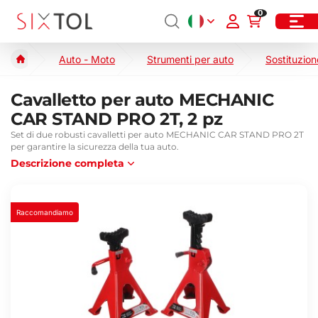
0
Auto - Moto
Strumenti per auto
Sostituzion
Cavalletto per auto MECHANIC
CAR STAND PRO 2T, 2 pz
Set di due robusti cavalletti per auto MECHANIC CAR STAND PRO 2T
per garantire la sicurezza della tua auto.
Descrizione completa
Raccomandiamo