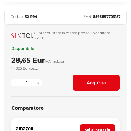
Codice:
SX1194
EAN:
8595697703157
Puoi acquistare la merce presso il venditore
Sixtol
Disponibile
28,65 Eur
IVA inclusa
14,325 Eur/pezzi
–
+
Acquista
Comparatore
Vai al negozio