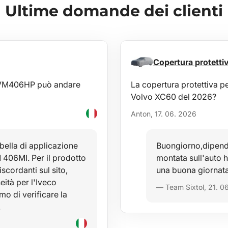
Ultime domande dei clienti
Copertura protet
a AVM406HP può andare
La copertura protettiva 
Volvo XC60 del 2026?
Anton, 17. 06. 2026
bella di applicazione
Buongiorno,dipende
 406MI. Per il prodotto
montata sull'auto
ordanti sul sito,
una buona giornata
ità per l'Iveco
— Team Sixtol, 21. 0
mo di verificare la
…