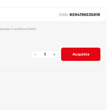
EAN:
8594196535818
presso il venditore Sixtol
–
+
Acquista