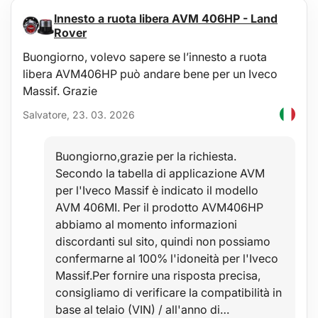
Lavabile
Innesto a ruota libera AVM 406HP - Land
Uso:
Rover
Protezione sotto il seggiolino auto per bambini
Buongiorno, volevo sapere se l’innesto a ruota
libera AVM406HP può andare bene per un Iveco
Contenuto della confezione:
Massif. Grazie
1x protezione sotto il seggiolino auto CAR KIDS COVER
Salvatore, 23. 03. 2026
Parametri tecnici:
Dimensioni del tappetino: 55 x 45 cm
Dimensioni della linguetta: 40 x 25 cm
Buongiorno,grazie per la richiesta.
Colore: nero
Secondo la tabella di applicazione AVM
Materiale: tessuto Oxford + rivestimento in PVC
per l'Iveco Massif è indicato il modello
AVM 406MI. Per il prodotto AVM406HP
abbiamo al momento informazioni
discordanti sul sito, quindi non possiamo
confermarne al 100% l'idoneità per l'Iveco
Massif.Per fornire una risposta precisa,
consigliamo di verificare la compatibilità in
base al telaio (VIN) / all'anno di…