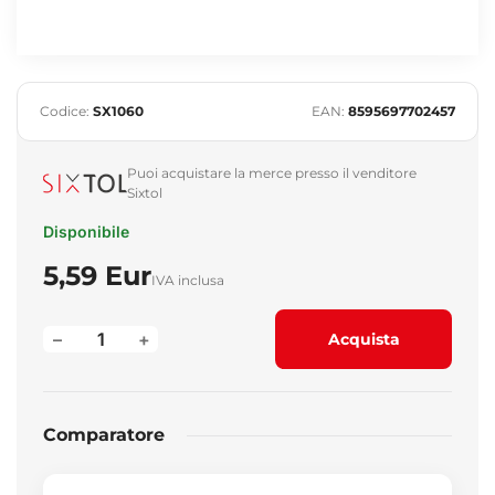
Codice:
SX1060
EAN:
8595697702457
Puoi acquistare la merce presso il venditore
Sixtol
Disponibile
5,59 Eur
IVA inclusa
–
+
Acquista
Comparatore