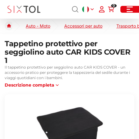
0
Auto - Moto
Accessori per auto
Trasporto 
Tappetino protettivo per
seggiolino auto CAR KIDS COVER
1
Il tappetino protettivo per seggiolino auto CAR KIDS COVER - un
accessorio pratico per proteggere la tappezzeria del sedile durante i
viaggi quotidiani con i bambini.
Descrizione completa