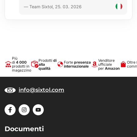
— Team Sixtol, 25. 03. 2026
Più
Prodotti
di
Venditore
di
4 000
Forte
presenza
Oltre
alta
ufficiale
prodotti in
internazionale
comme
qualità
per
Amazon
magazzino
info@sixtol.com
Documenti