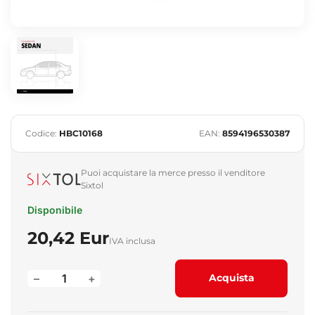
Codice:
HBC10168
EAN:
8594196530387
Puoi acquistare la merce presso il venditore
Sixtol
Disponibile
20,42 Eur
IVA inclusa
–
+
Acquista