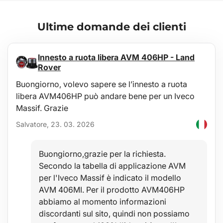
Manutenzione
Ultime domande dei clienti
La vasca è facilmente lavabile, adatta alla manutenzione ordinaria
con comuni prodotti detergenti (ad es. lavaggio con acqua tiepida
e detergente non aggressivo e non abrasivo, ecc.). La pulizia può
Innesto a ruota libera AVM 406HP - Land
essere eseguita facilmente anche all'esterno del veicolo, ad
Rover
esempio con un tubo da giardino.
Buongiorno, volevo sapere se l’innesto a ruota
Stabilità
libera AVM406HP può andare bene per un Iveco
La qualità del materiale consente l'uso della vasca in un ampio
Massif. Grazie
intervallo di temperature da -60°C a +80°C e una notevole
Salvatore, 23. 03. 2026
resistenza all'invecchiamento del materiale dovuto ai raggi UV.
Sicurezza
Buongiorno,grazie per la richiesta.
Il materiale ipoallergenico permette l'utilizzo in qualsiasi veicolo
Secondo la tabella di applicazione AVM
senza alcun rischio per la salute.
per l'Iveco Massif è indicato il modello
AVM 406MI. Per il prodotto AVM406HP
Protezione
abbiamo al momento informazioni
Un vantaggio di queste vasche è il bordo rialzato di 4-6cm (a
discordanti sul sito, quindi non possiamo
seconda del tipo di veicolo), che protegge l'interno del vano