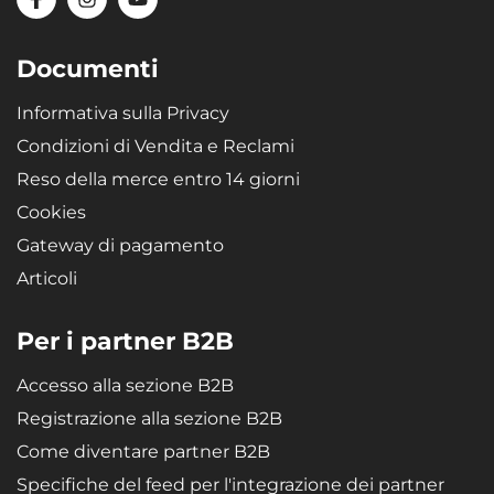
Materiale riciclabile, altamente resistente e di qualità - la gomma
microporosa SBR conferisce alle vasche un'elasticità estrema,
garantendo che, se piegate (ad es. durante lo stoccaggio), tornino
Documenti
alla forma originale.
Informativa sulla Privacy
Condizioni di Vendita e Reclami
Reso della merce entro 14 giorni
Cookies
Gateway di pagamento
Articoli
Per i partner B2B
Accesso alla sezione B2B
Registrazione alla sezione B2B
Come diventare partner B2B
Specifiche del feed per l'integrazione dei partner