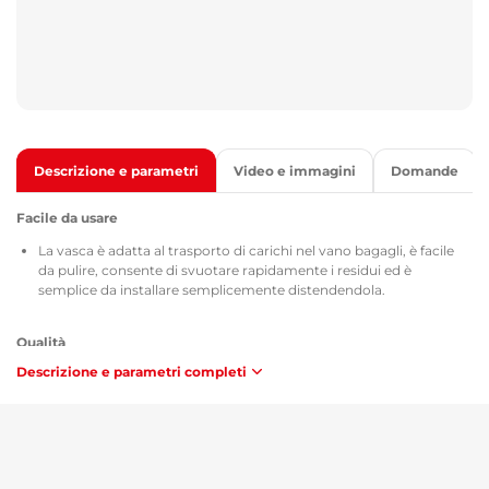
Descrizione e parametri
Video e immagini
Domande
Facile da usare
La vasca è adatta al trasporto di carichi nel vano bagagli, è facile
da pulire, consente di svuotare rapidamente i residui ed è
semplice da installare semplicemente distendendola.
Qualità
Descrizione e parametri completi
Tutte le vasche per il vano bagagli sono dotate del certificato TÜV
Süd Czech, del certificato sulla composizione e sicurezza del
materiale utilizzato MSDS, dell'omologazione secondo le direttive
della Repubblica Ceca / Unione Europea ATEST 8SD 3401 e, per
quanto riguarda l'infiammabilità, soddisfano i requisiti della
metodologia ZM-A/10.70 (Repubblica Ceca / Unione Europea).