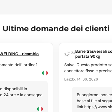
Ultime domande dei clienti
Barre trasversali 
 WELDING - ricambio
portata 90kg
momento dell' ordine?
Salve. Questo prodotto sa
connettore fisso e precis
László, 14. 06. 2026
o disponibili in
ro 24 ore e la consegna
Buongiorno, non con
base al file al segu
link.https://www.s