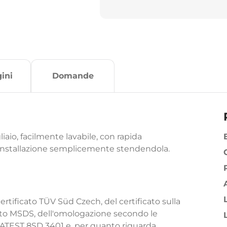
ini
Domande
liaio, facilmente lavabile, con rapida
 installazione semplicemente stendendola.
ertificato TÜV Süd Czech, del certificato sulla
zato MSDS, dell'omologazione secondo le
ATEST 8SD 3401 e, per quanto riguarda