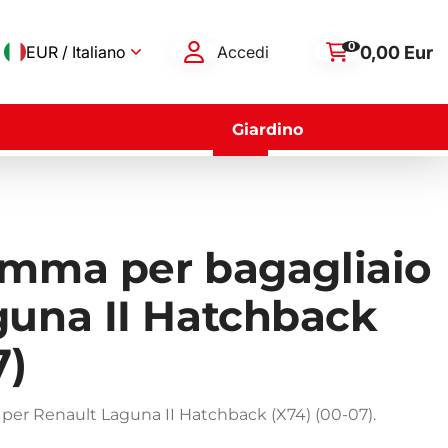
0
0,00 Eur
EUR / Italiano
Accedi
Giardino
omma per bagagliaio
guna II Hatchback
7)
per Renault Laguna II Hatchback (X74) (00-07).