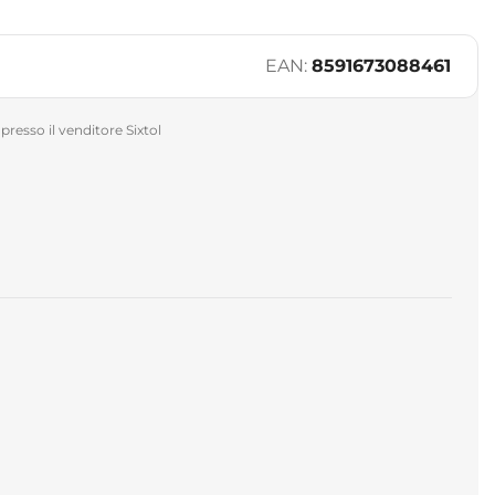
EAN:
8591673088461
presso il venditore Sixtol