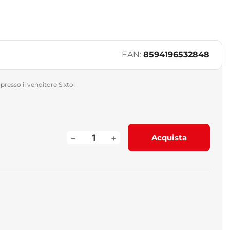
EAN:
8594196532848
presso il venditore Sixtol
–
+
Acquista