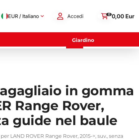
0
0,00 Eur
EUR / Italiano
Accedi
Giardino
bagagliaio in gomma
R Range Rover,
za guide nel baule
 per LAND ROVER Range Rover, 2015->, suv., senza