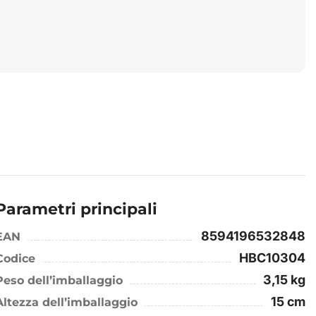
Parametri principali
8594196532848
EAN
HBC10304
Codice
3,15 kg
Peso dell’imballaggio
15 cm
Altezza dell’imballaggio