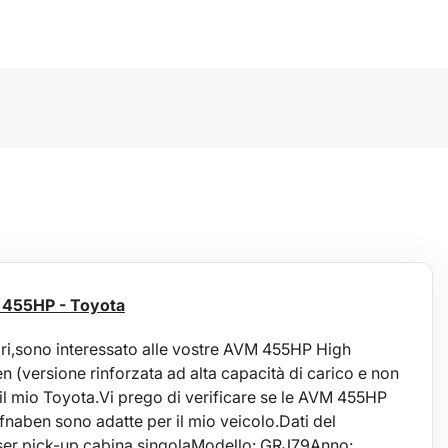
 455HP - Toyota
ori,sono interessato alle vostre AVM 455HP High
 (versione rinforzata ad alta capacità di carico e non
 il mio Toyota.Vi prego di verificare se le AVM 455HP
naben sono adatte per il mio veicolo.Dati del
ser pick-up cabina singolaModello: GRJ79Anno: