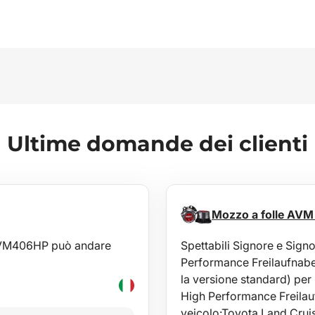
Ultime domande dei clienti
Mozzo a folle AVM
a AVM406HP può andare
Spettabili Signore e Sign
Performance Freilaufnaben
la versione standard) per
High Performance Freilauf
veicolo:Toyota Land Crui