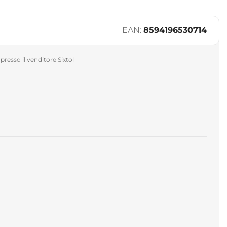
EAN:
8594196530714
presso il venditore Sixtol