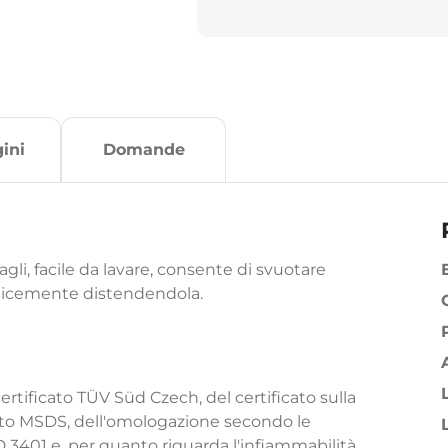
ini
Domande
agli, facile da lavare, consente di svuotare
plicemente distendendola.
ertificato TÜV Süd Czech, del certificato sulla
zato MSDS, dell'omologazione secondo le
 3401 e, per quanto riguarda l'infiammabilità,