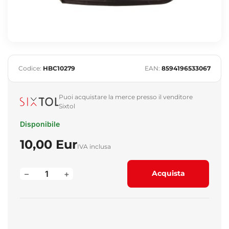
Codice:
HBC10279
EAN:
8594196533067
Puoi acquistare la merce presso il venditore
Sixtol
Disponibile
10,00 Eur
IVA inclusa
–
+
Acquista