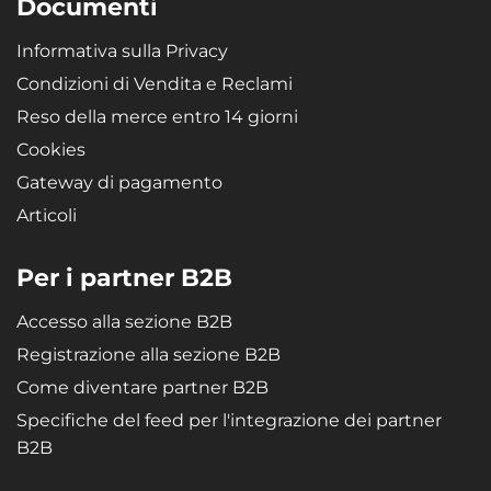
Documenti
Materiale riciclabile, altamente resistente e di qualità - la gomma
microporosa SBR garantisce alle vasche un'elasticità estrema, che
Informativa sulla Privacy
assicura che la vasca ritorni alla forma originale dopo essere stata
piegata (ad es. durante lo stoccaggio).
Condizioni di Vendita e Reclami
Reso della merce entro 14 giorni
Cookies
Gateway di pagamento
Articoli
Per i partner B2B
Accesso alla sezione B2B
Registrazione alla sezione B2B
Come diventare partner B2B
Specifiche del feed per l'integrazione dei partner
B2B