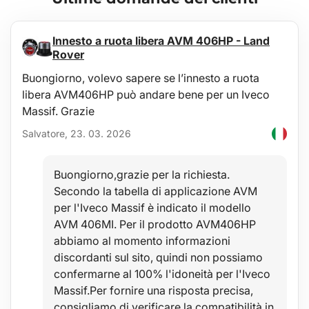
La vasca è facilmente lavabile, progettata per la manutenzione
standard con comuni prodotti per la pulizia (ad es. lavaggio con
acqua tiepida e un detergente non aggressivo e non abrasivo). La
Innesto a ruota libera AVM 406HP - Land
pulizia può essere effettuata facilmente anche all'esterno del
Rover
veicolo, ad esempio con un tubo da giardino.
Buongiorno, volevo sapere se l’innesto a ruota
Stabilità
libera AVM406HP può andare bene per un Iveco
La qualità del materiale permette l'uso della vasca in un ampio
Massif. Grazie
intervallo di temperature da -60°C a +80°C e offre anche una
Salvatore, 23. 03. 2026
notevole resistenza all'invecchiamento del materiale dovuto alle
radiazioni UV.
Buongiorno,grazie per la richiesta.
Sicurezza
Secondo la tabella di applicazione AVM
Il materiale ipoallergenico permette un uso libero in qualsiasi
per l'Iveco Massif è indicato il modello
veicolo senza alcun rischio per la salute.
AVM 406MI. Per il prodotto AVM406HP
abbiamo al momento informazioni
Protezione
discordanti sul sito, quindi non possiamo
Il vantaggio di queste vasche è il bordo rialzato di 4-6 cm (a
confermarne al 100% l'idoneità per l'Iveco
seconda del tipo di veicolo), che protegge l'interno del vano
Massif.Per fornire una risposta precisa,
bagagli dallo sversamento o dal rovesciamento di liquidi (acqua,
olio), sporco, polvere, neve ecc. nel vano bagagli, con resistenza
consigliamo di verificare la compatibilità in