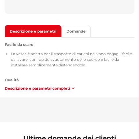
Descrizione e parametri
Domande
Facile da usare
La vasca è adatta per il trasporto di carichi nel vano bagagli, facile
da lavare, con rapido svuotamento dello sporco e facile da
installare semplicemente distendendola.
Qualità
Descrizione e parametri completi
Tutte le vasche per il vano bagagli sono dotate del certificato TÜV
Süd Czech, del certificato sulla composizione e sicurezza del
materiale utilizzato MSDS, dell'omologazione secondo le direttive
della Repubblica Ceca / Unione Europea ATEST 8SD 3401 e, per
quanto riguarda la combustibilità, soddisfano i requisiti della
metodologia ZM-A/10.70 (Repubblica Ceca / Unione Europea).
Manutenzione
Ultime domande dei clienti