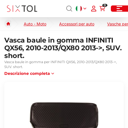
0
Auto - Moto
Accessori per auto
Vasche per
Vasca baule in gomma INFINITI
QX56, 2010-2013/QX80 2013->, SUV.
short.
Vasca baule in gomma per INFINITI QX56, 2010-2013/QX80 2013->,
SUV. short.
Descrizione completa